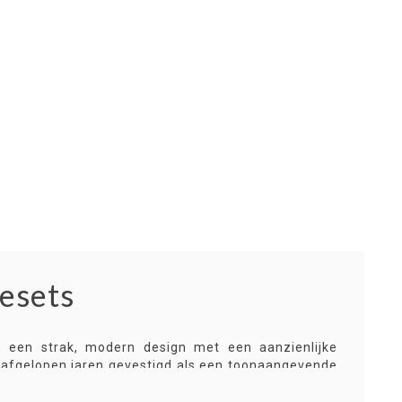
esets
een strak, modern design met een aanzienlijke
 afgelopen jaren gevestigd als een toonaangevende
hand liggende esthetische voordelen bieden deze
uche-ervaring aanzienlijk verbeteren.