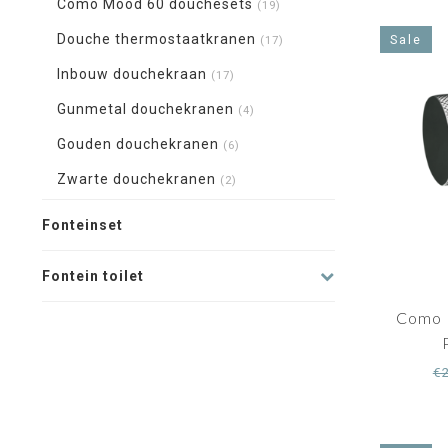
Como Mood 60 douchesets
(19)
Douche thermostaatkranen
Sale
(17)
Inbouw douchekraan
(17)
Gunmetal douchekranen
(4)
Gouden douchekranen
(6)
Zwarte douchekranen
(2)
Fonteinset
Fontein toilet
Como 
€