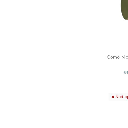
Como Moo
€
Niet o