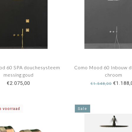
d 60 SPA douchesysteem
Como Mood 60 Inbouw d
messing goud
chroom
€2.075,00
€1.188,
€1.548,00
p voorraad
Sale