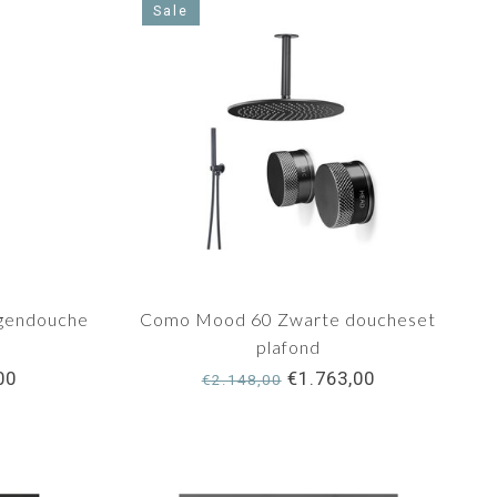
Sale
gendouche
Como Mood 60 Zwarte doucheset
plafond
00
€1.763,00
€2.148,00