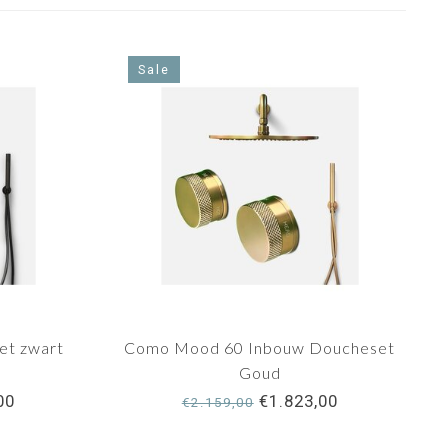
Sale
et zwart
Como Mood 60 Inbouw Doucheset
Goud
00
€1.823,00
€2.159,00