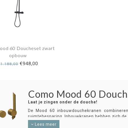
od 60 Doucheset zwart
opbouw
€948,00
€1.188,00
Como Mood 60 Douch
Laat je zingen onder de douche!
De Mood 60 inbouwdouchekranen combineren 
ruimtebesparing. Inbouwkranen hebben zich de
trend in badkamerdesign. Naast de voor de 
Lees meer
kranen een reeks praktische voordelen die uw do