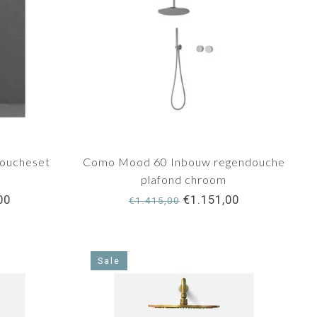
oucheset
Como Mood 60 Inbouw regendouche
plafond chroom
00
€1.151,00
€1.415,00
Sale