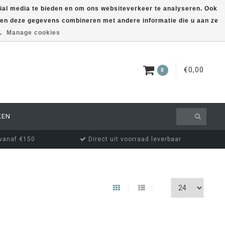
ial media te bieden en om ons websiteverkeer te analyseren. Ook
nnen deze gegevens combineren met andere informatie die u aan ze
EUR
MIJN ACCOUNT
s.
Manage cookies
€0,00
0
KEN
 vanaf €150
Direct uit voorraad leverbaar