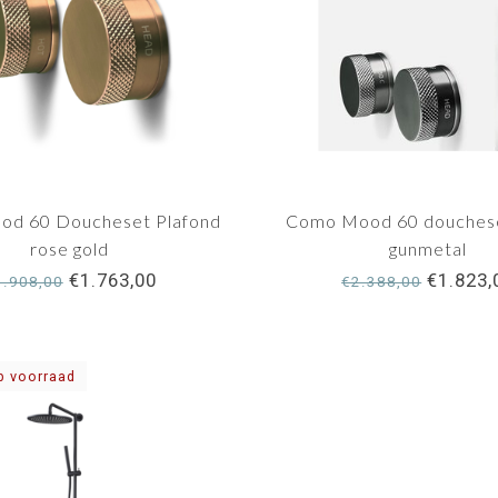
d 60 Doucheset Plafond
Como Mood 60 douches
rose gold
gunmetal
€1.763,00
€1.823,
1.908,00
€2.388,00
p voorraad