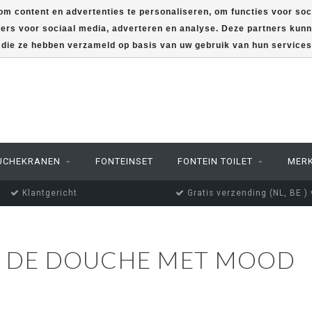
m content en advertenties te personaliseren, om functies voor soc
ners voor sociaal media, adverteren en analyse. Deze partners ku
f die ze hebben verzameld op basis van uw gebruik van hun service
UCHEKRANEN
FONTEINSET
FONTEIN TOILET
MER
Klantgericht
Gratis verzending (NL, BE )
R DE DOUCHE MET MOOD