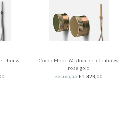
et ibouw
Como Mood 60 doucheset inbouw
rose gold
00
€1.823,00
€2.159,00