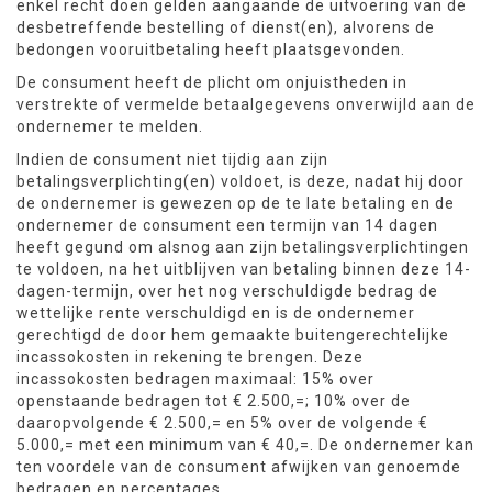
enkel recht doen gelden aangaande de uitvoering van de
desbetreffende bestelling of dienst(en), alvorens de
bedongen vooruitbetaling heeft plaatsgevonden.
De consument heeft de plicht om onjuistheden in
verstrekte of vermelde betaalgegevens onverwijld aan de
ondernemer te melden.
Indien de consument niet tijdig aan zijn
betalingsverplichting(en) voldoet, is deze, nadat hij door
de ondernemer is gewezen op de te late betaling en de
ondernemer de consument een termijn van 14 dagen
heeft gegund om alsnog aan zijn betalingsverplichtingen
te voldoen, na het uitblijven van betaling binnen deze 14-
dagen-termijn, over het nog verschuldigde bedrag de
wettelijke rente verschuldigd en is de ondernemer
gerechtigd de door hem gemaakte buitengerechtelijke
incassokosten in rekening te brengen. Deze
incassokosten bedragen maximaal: 15% over
openstaande bedragen tot € 2.500,=; 10% over de
daaropvolgende € 2.500,= en 5% over de volgende €
5.000,= met een minimum van € 40,=. De ondernemer kan
ten voordele van de consument afwijken van genoemde
bedragen en percentages.