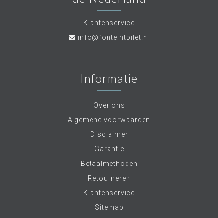
Transformeer uw badkamer in een luxe spa met
de optie voor een regendouche en een breed
Klantenservice
scala aan stijlen en kleuren.
info@fonteintoilet.nl
Geen kopieën, maar originele, moderne
ontwerpen die uw badkamerervaring verbeteren.
Upgrade uw badkamer met de Mood 60
douchekraan zwart inbouw
. Deze kranen
Informatie
combineren design, functionaliteit en
eenvoudige montage. Geniet van een moderne,
minimalistische badkamer met de optie voor een
Over ons
ontspannende regendouche.
Algemene voorwaarden
Disclaimer
Garantie
Betaalmethoden
Retourneren
Klantenservice
Sitemap