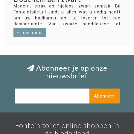
Modern, strak en tijdloos: zwart sanitair. Bij
Fonteintoilet.nl vindt u alles wat u nodig heeft
om uw badkamer om te toveren tot een
designruimte. Van zwarte handdouche tot
douchekranen, combineer naar hartenlust. Met
Lees meer
douchekraan zwart creëert u een blikvanger in
uw badkamer of doucheruimte. Combineer
zwarte wastafelkranen, douchekranen,
badkuipen en accessoires voor een prachtig
resultaat.
Abonneer je op onze
Een zwarte douchekraan
nieuwsbrief
kopen?
Klaar voor een stijlvolle zwarte douchekraan?
Bestel snel en eenvoudig bij Fonteintoilet.nl.
Abonneer
Onze klantenservice staat klaar om u te helpen
bij eventuele vragen.
Mood 60 zwarte
douchekranen
Fontein toilet online shoppen in
Meer dan alleen een badkamerkranen. Een
de Nederland
statement van modern design en eenvoud.