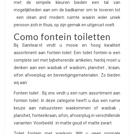
met de simpele kleuren bieden een tal van
mogelijkheden aan om de badkamer om te toveren tot
een clean and modern ruimte waarin ieder uniek
persoon zich in thuis, op zijn gemak en uitgerust voelt.
Como fontein toiletten
Bij Sanitear.nl vindt u mooie en hoog kwaliteit
assortiment aan fontein toilet. Een toilet fontein is een
complete set met bijbehorende artikelen, hierbij moet u
denken aan een wasbak of waskom, planchet , kraan,
sifon afvoerplug en bevestigingsmaterialen. Zo bieden
wij aan:
Fontein toilet : Bij ons vindt u een ruim assortiment aan
fontein toilet. In deze categorie heeft u dus een ruime
keuze aan natuursteen waskommen of wasbak ,
planchet, fonteinkraan, sifon, afvoerplug in verschillende
varianten. Voorbeeld : in matte goud of matte zwart.
Toilet fontein met waskom: Wilt u geen normale