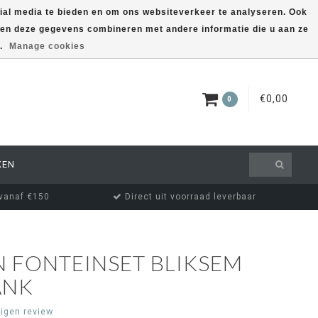
ial media te bieden en om ons websiteverkeer te analyseren. Ook
nnen deze gegevens combineren met andere informatie die u aan ze
EUR
MIJN ACCOUNT
s.
Manage cookies
€0,00
0
KEN
 vanaf €150
Direct uit voorraad leverbaar
 FONTEINSET BLIKSEM
ANK
eigen review