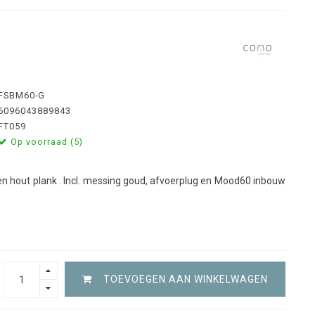
FSBM60-G
6096043889843
FT059
Op voorraad (5)
n hout plank . Incl. messing goud, afvoerplug en Mood60 inbouw
TOEVOEGEN AAN WINKELWAGEN