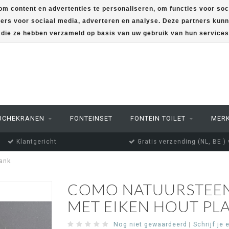
m content en advertenties te personaliseren, om functies voor soc
ners voor sociaal media, adverteren en analyse. Deze partners ku
f die ze hebben verzameld op basis van uw gebruik van hun service
UCHEKRANEN
FONTEINSET
FONTEIN TOILET
MER
Klantgericht
Gratis verzending (NL, BE )
lank
COMO NATUURSTEEN
MET EIKEN HOUT PL
Nog niet gewaardeerd
|
Schrijf je 