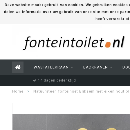
Deze website maakt gebruik van cookies. We gebruiken cookies o
delen we informatie over uw gebruik van onze site met onze part
heeft verstrekt o
WASTAFELKRAAN
BADKRANEN
DO
14 dagen bedenktijd
Home
Natuursteen fonteinset Bliksem met eiken hout p