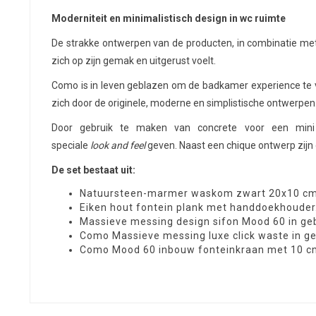
Moderniteit en minimalistisch design in wc ruimte
De strakke ontwerpen van de producten, in combinatie met
zich op zijn gemak en uitgerust voelt.
Como is in leven geblazen om de badkamer
experience
te 
zich door de originele, moderne en simplistische ontwerpen
Door gebruik te maken van concrete voor een mini
speciale
look
and
feel
geven. Naast een
chique
ontwerp zijn 
De set bestaat uit:
Natuursteen-marmer waskom zwart 20x10 cm
Eiken hout fontein plank met handdoekhouder. H
Massieve messing design sifon Mood 60 in ge
Como Massieve messing luxe click waste in g
Como Mood 60 inbouw fonteinkraan met 10 cm 