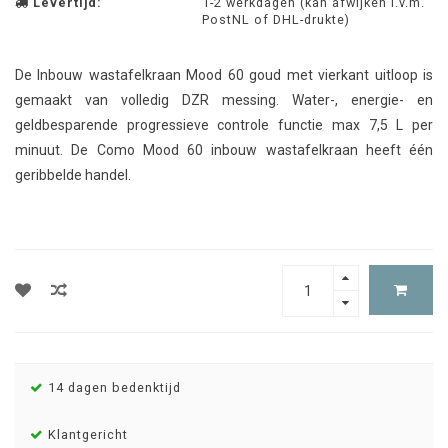
Levertijd:
1-2 werkdagen (kan afwijken i.v.m.
PostNL of DHL-drukte)
De Inbouw wastafelkraan Mood 60 goud met vierkant uitloop is
gemaakt van volledig DZR messing. Water-, energie- en
geldbesparende progressieve controle functie max 7,5 L per
minuut. De Como Mood 60 inbouw wastafelkraan heeft één
geribbelde handel.
14 dagen bedenktijd
Klantgericht