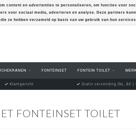
m content en advertenties te personaliseren, om functies voor soc
ners voor sociaal media, adverteren en analyse. Deze partners ku
f die ze hebben verzameld op basis van uw gebruik van hun service
UCHEKRANEN
FONTEINSET
FONTEIN TOILET
MER
Klantgericht
Gratis verzending (NL, BE )
T FONTEINSET TOILET