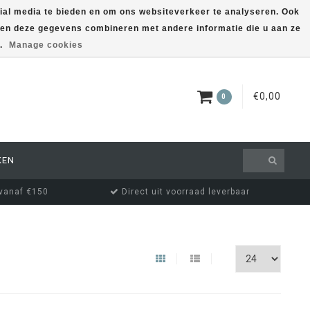
ial media te bieden en om ons websiteverkeer te analyseren. Ook
nnen deze gegevens combineren met andere informatie die u aan ze
EUR
MIJN ACCOUNT
s.
Manage cookies
€0,00
0
KEN
 vanaf €150
Direct uit voorraad leverbaar