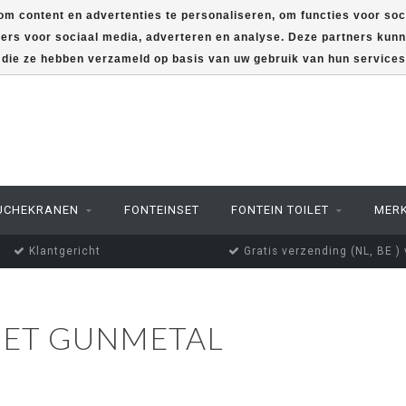
m content en advertenties te personaliseren, om functies voor soc
ners voor sociaal media, adverteren en analyse. Deze partners ku
f die ze hebben verzameld op basis van uw gebruik van hun service
UCHEKRANEN
FONTEINSET
FONTEIN TOILET
MER
Klantgericht
Gratis verzending (NL, BE )
ET GUNMETAL