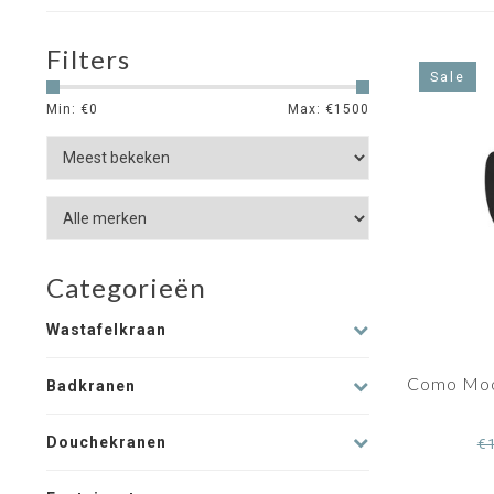
Filters
Sale
Min: €
0
Max: €
1500
Categorieën
Wastafelkraan
Como Moo
Badkranen
Douchekranen
€