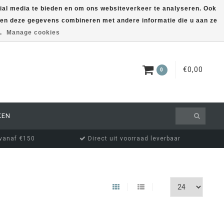
ial media te bieden en om ons websiteverkeer te analyseren. Ook
nnen deze gegevens combineren met andere informatie die u aan ze
EUR
MIJN ACCOUNT
s.
Manage cookies
€0,00
0
KEN
 vanaf €150
Direct uit voorraad leverbaar