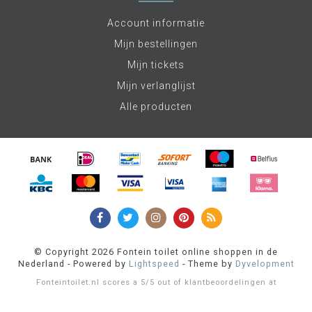
Account informatie
Mijn bestellingen
Mijn tickets
Mijn verlanglijst
Alle producten
© Copyright 2026 Fontein toilet online shoppen in de
Nederland - Powered by
Lightspeed
- Theme by
Dyvelopment
Fonteintoilet.nl
scores a
5
/
5
out of
klantbeoordelingen at