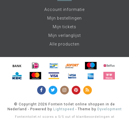
Account informatie
Mijn bestellingen
Mijn tickets
Mijn verlanglijst
Alle producten
© Copyright 2026 Fontein toilet online shoppen in de
Nederland - Powered by
Lightspeed
- Theme by
Dyvelopment
Fonteintoilet.nl
scores a
5
/
5
out of
klantbeoordelingen at