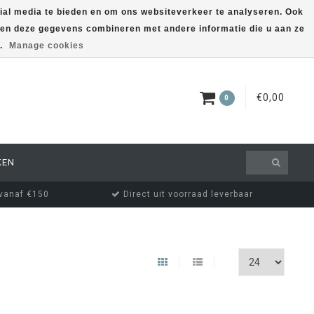
ial media te bieden en om ons websiteverkeer te analyseren. Ook
nnen deze gegevens combineren met andere informatie die u aan ze
EUR
MIJN ACCOUNT
s.
Manage cookies
€0,00
0
KEN
 vanaf €150
Direct uit voorraad leverbaar