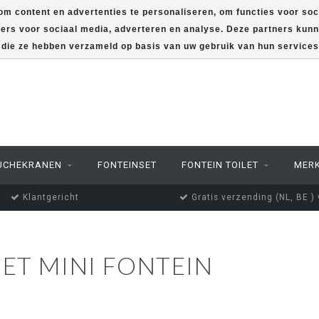
m content en advertenties te personaliseren, om functies voor soc
ners voor sociaal media, adverteren en analyse. Deze partners ku
f die ze hebben verzameld op basis van uw gebruik van hun service
UCHEKRANEN
FONTEINSET
FONTEIN TOILET
MER
Klantgericht
Gratis verzending (NL, BE )
T MINI FONTEIN