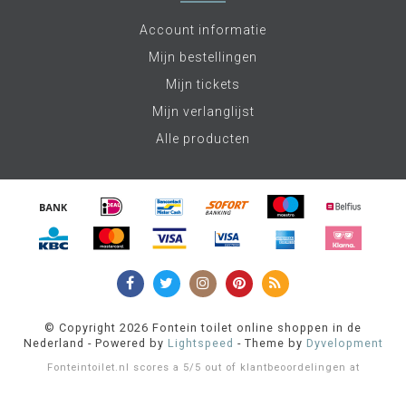
Account informatie
Mijn bestellingen
Mijn tickets
Mijn verlanglijst
Alle producten
© Copyright 2026 Fontein toilet online shoppen in de
Nederland - Powered by
Lightspeed
- Theme by
Dyvelopment
Fonteintoilet.nl
scores a
5
/
5
out of
klantbeoordelingen at