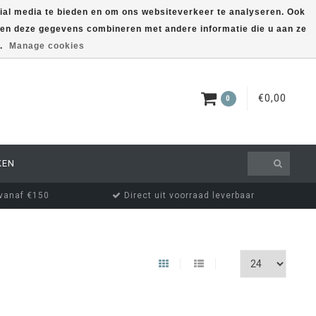
ial media te bieden en om ons websiteverkeer te analyseren. Ook
nnen deze gegevens combineren met andere informatie die u aan ze
EUR
MIJN ACCOUNT
s.
Manage cookies
€0,00
0
KEN
 vanaf €150
Direct uit voorraad leverbaar