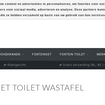
m content en advertenties te personaliseren, om functies voor soc
ners voor sociaal media, adverteren en analyse. Deze partners ku
f die ze hebben verzameld op basis van uw gebruik van hun service
UCHEKRANEN
FONTEINSET
FONTEIN TOILET
MER
Klantgericht
Gratis verzending (NL, BE )
T TOILET WASTAFEL