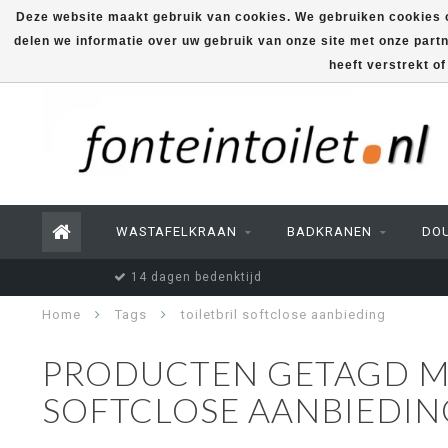
Deze website maakt gebruik van cookies. We gebruiken cookies o
delen we informatie over uw gebruik van onze site met onze part
heeft verstrekt o
WASTAFELKRAAN
BADKRANEN
DO
14 dagen bedenktijd
Home
Tags
toiletbril softclose aanbieding
PRODUCTEN GETAGD ME
SOFTCLOSE AANBIEDIN