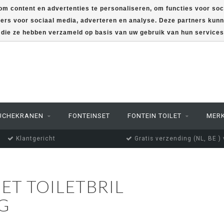
m content en advertenties te personaliseren, om functies voor soc
ners voor sociaal media, adverteren en analyse. Deze partners ku
f die ze hebben verzameld op basis van uw gebruik van hun service
UCHEKRANEN
FONTEINSET
FONTEIN TOILET
MER
Klantgericht
Gratis verzending (NL, BE )
T TOILETBRIL
G