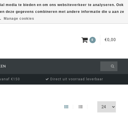
ial media te bieden en om ons websiteverkeer te analyseren. Ook
nnen deze gegevens combineren met andere informatie die u aan ze
EUR
MIJN ACCOUNT
s.
Manage cookies
€0,00
0
KEN
 vanaf €150
Direct uit voorraad leverbaar