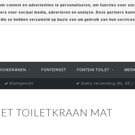
m content en advertenties te personaliseren, om functies voor soc
ners voor sociaal media, adverteren en analyse. Deze partners ku
f die ze hebben verzameld op basis van uw gebruik van hun service
UCHEKRANEN
FONTEINSET
FONTEIN TOILET
MER
Klantgericht
Gratis verzending (NL, BE )
ET TOILETKRAAN MAT