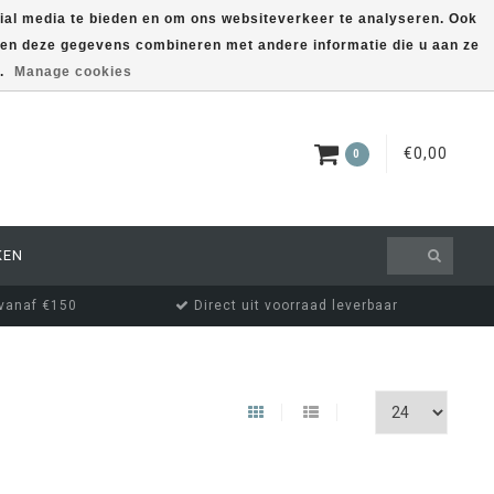
ial media te bieden en om ons websiteverkeer te analyseren. Ook
nnen deze gegevens combineren met andere informatie die u aan ze
EUR
MIJN ACCOUNT
s.
Manage cookies
€0,00
0
KEN
 vanaf €150
Direct uit voorraad leverbaar