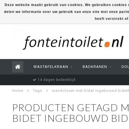
Deze website maakt gebruik van cookies. We gebruiken cookies o
delen we informatie over uw gebruik van onze site met onze part
heeft verstrekt o
WASTAFELKRAAN
BADKRANEN
DO
14 dagen bedenktijd
Home
Tags
wandcloset met bidet ingebouwd bidet
PRODUCTEN GETAGD M
BIDET INGEBOUWD BI