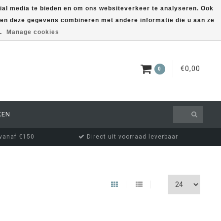
ial media te bieden en om ons websiteverkeer te analyseren. Ook
nnen deze gegevens combineren met andere informatie die u aan ze
EUR
MIJN ACCOUNT
s.
Manage cookies
€0,00
0
KEN
 vanaf €150
Direct uit voorraad leverbaar