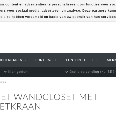
m content en advertenties te personaliseren, om functies voor soc
ners voor sociaal media, adverteren en analyse. Deze partners ku
f die ze hebben verzameld op basis van uw gebruik van hun service
UCHEKRANEN
FONTEINSET
FONTEIN TOILET
MER
Klantgericht
Gratis verzending (NL, BE )
kraan
ET WANDCLOSET MET
DETKRAAN