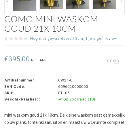
COMO MINI WASKOM
GOUD 21X 10CM
Nog niet gewaardeerd
|
Schrijf je eigen review
€395,00
Incl. btw
Artikelnummer:
CW21-G
EAN Code:
6096020000000
SKU:
FT105
Beschikbaarheid:
Op voorraad (10)
mini waskom goud 21x 10cm. De kleine waskom past gemakkelijk
op uw plank, fonteinkraan, sifon en maakt uw wc-ruimte compleet